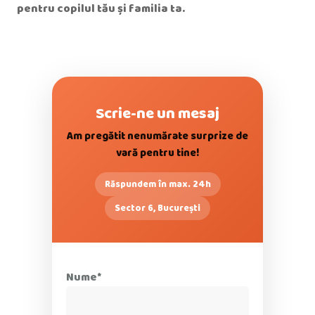
pentru copilul tău și familia ta.
Scrie-ne un mesaj
Am pregătit nenumărate surprize de
vară pentru tine!
Răspundem în max. 24h
Sector 6, București
Nume*