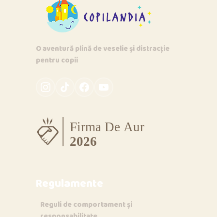
O aventură plină de veselie și distracție
pentru copii
Regulamente
Reguli de comportament și
responsabilitate