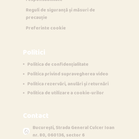
Reguli de siguranță și măsuri de
precauție
Preferinte cookie
Politici
Politica de confidențialitate
Politica privind supravegherea video
Politica rezervări, anulări și returnări
Politica de utilizare a cookie-urilor
Contact
Opi & Dia
București, Strada General Culcer Ioan
O
D
Online acum
nr. 80, 060136, sector 6