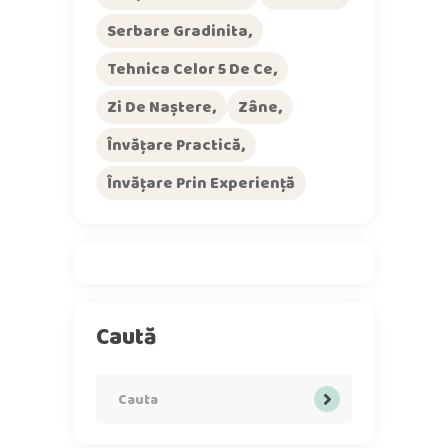
Serbare Gradinita
Tehnica Celor 5 De Ce
Zi De Naștere
Zâne
Învățare Practică
Învățare Prin Experiență
Caută
Search
for: