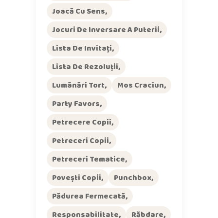
Joacă Cu Sens
Jocuri De Inversare A Puterii
Lista De Invitați
Lista De Rezoluții
Lumânări Tort
Mos Craciun
Party Favors
Petrecere Copii
Petreceri Copii
Petreceri Tematice
Povești Copii
Punchbox
Pădurea Fermecată
Responsabilitate
Răbdare