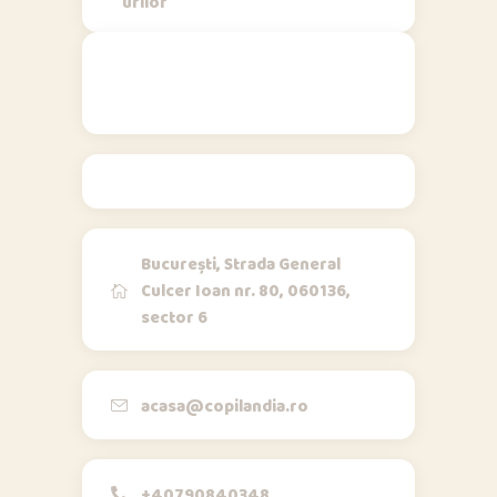
urilor
Contact
București, Strada General
Culcer Ioan nr. 80, 060136,
sector 6
Opi & Dia
O
D
Online acum
Bună!
acasa@copilandia.ro
+40790840348