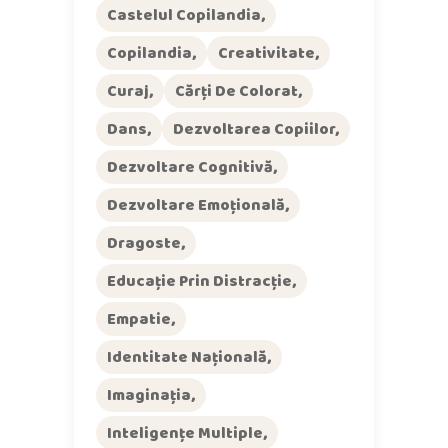
Castelul Copilandia
Copilandia
Creativitate
Curaj
Cărți De Colorat
Dans
Dezvoltarea Copiilor
Dezvoltare Cognitivă
Dezvoltare Emoțională
Dragoste
Educație Prin Distracție
Empatie
Identitate Națională
Imaginația
Inteligențe Multiple