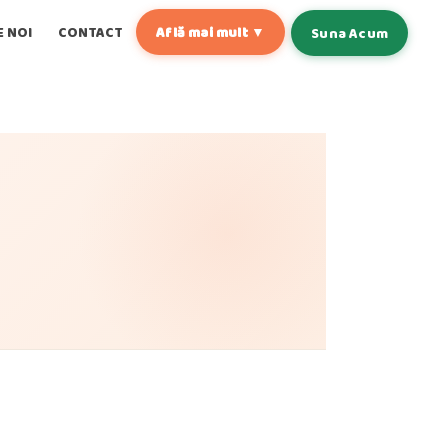
E NOI
CONTACT
Află mai mult ▼
Suna Acum