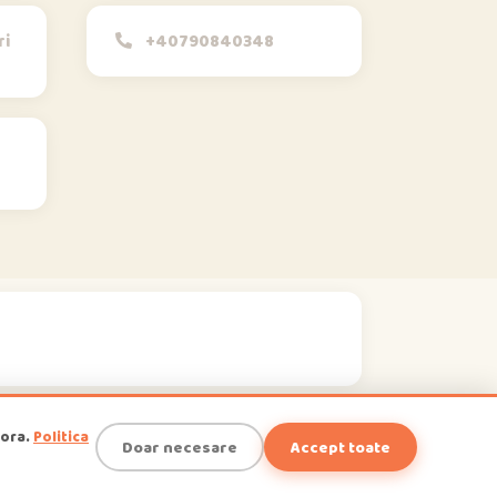
ri
+40790840348
Opi & Dia
O
D
Online acum
Bună!
acum
1
tora.
Politica
Doar necesare
Accept toate