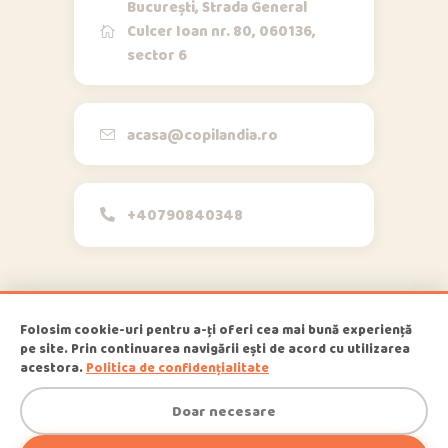
București, Strada General
Culcer Ioan nr. 80, 060136,
sector 6
Opi & Dia
O
D
Online acum
Bună!
acasa@copilandia.ro
+40790840348
acum
Folosim cookie-uri pentru a-ți oferi cea mai bună experiență
pe site. Prin continuarea navigării ești de acord cu utilizarea
1
Copilandia
© 2026
, All Rights
acestora.
Politica de confidențialitate
Reserved
Doar necesare