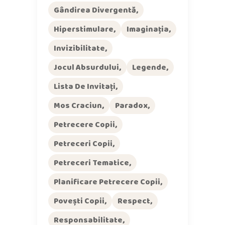
Gândirea Divergentă
Hiperstimulare
Imaginația
Invizibilitate
Jocul Absurdului
Legende
Lista De Invitați
Mos Craciun
Paradox
Petrecere Copii
Petreceri Copii
Petreceri Tematice
Planificare Petrecere Copii
Povești Copii
Respect
Responsabilitate