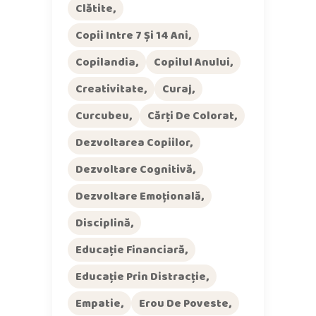
Clătite
Copii Intre 7 Și 14 Ani
Copilandia
Copilul Anului
Creativitate
Curaj
Curcubeu
Cărți De Colorat
Dezvoltarea Copiilor
Dezvoltare Cognitivă
Dezvoltare Emoțională
Disciplină
Educație Financiară
Educație Prin Distracție
Empatie
Erou De Poveste