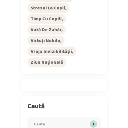
Stresul La Copii
Timp Cu Copiii
Vată De Zahăr
Virtuți Nobile
Vraja Invizibilității
Ziua Națională
Caută
Search
for: