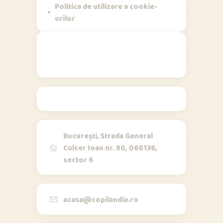
Politica de utilizare a cookie-
urilor
Contact
București, Strada General
Culcer Ioan nr. 80, 060136,
sector 6
Opi & Dia
O
D
Online acum
Bună!
acasa@copilandia.ro