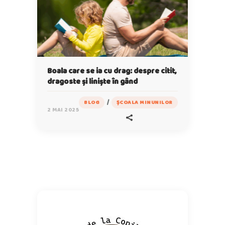
Boala care se ia cu drag: despre citit,
dragoste și liniște în gând
/
BLOG
ȘCOALA MINUNILOR
2 MAI 2025