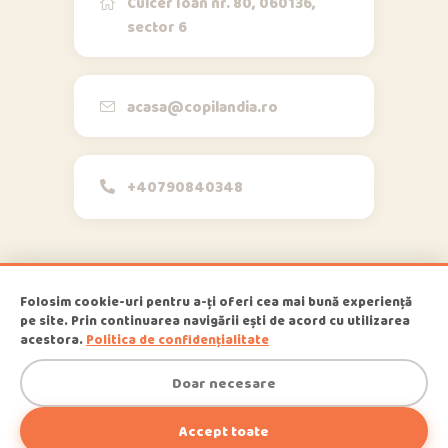
Culcer Ioan nr. 80, 060136,
sector 6
Opi & Dia
O
D
Online acum
Bună!
acasa@copilandia.ro
+40790840348
acum
Folosim cookie-uri pentru a-ți oferi cea mai bună experiență
pe site. Prin continuarea navigării ești de acord cu utilizarea
1
Copilandia
© 2026
, All Rights
acestora.
Politica de confidențialitate
Reserved
Doar necesare
Accept toate
Suna Acum