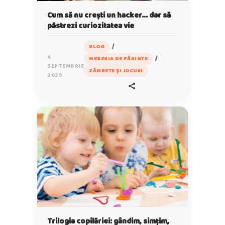
Cum să nu crești un hacker… dar să
păstrezi curiozitatea vie
/
BLOG
4
/
MESERIA DE PĂRINTE
SEPTEMBRIE
ZÂMBETE ȘI JOCURI
2025
Trilogia copilăriei: gândim, simțim,