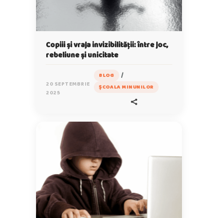
Copiii și vraja invizibilității: între joc,
rebeliune și unicitate
/
BLOG
20 SEPTEMBRIE
ȘCOALA MINUNILOR
2025