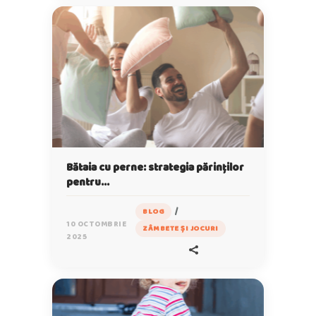
Bătaia cu perne: strategia părinților
pentru
echilibrul emoțional al copiilor
/
BLOG
10 OCTOMBRIE
ZÂMBETE ȘI JOCURI
2025