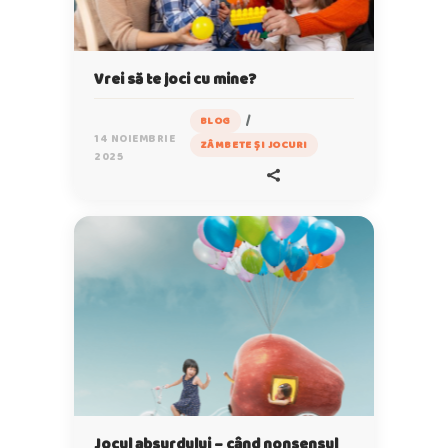
Vrei să te joci cu mine?
/
BLOG
14 NOIEMBRIE
ZÂMBETE ȘI JOCURI
2025
Jocul absurdului – când nonsensul