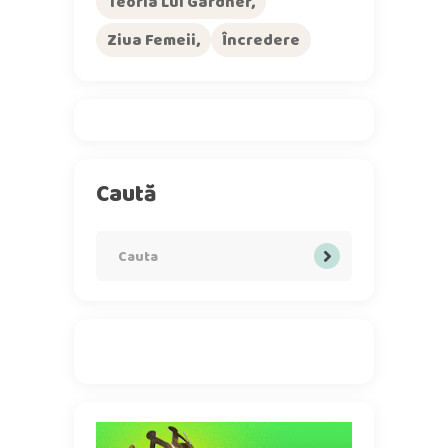
Teoria Lui Gardner
Ziua Femeii
Încredere
Caută
Search
for: