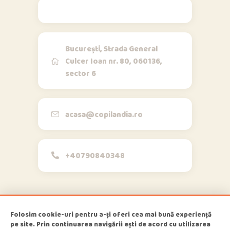
Contact
București, Strada General
Culcer Ioan nr. 80, 060136,
sector 6
Opi & Dia
O
D
Online acum
Bună!
acasa@copilandia.ro
+40790840348
acum
Folosim cookie-uri pentru a-ți oferi cea mai bună experiență
pe site. Prin continuarea navigării ești de acord cu utilizarea
1