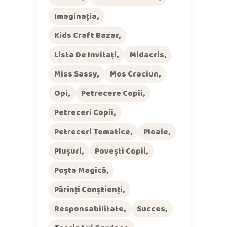
Imaginația
Kids Craft Bazar
Lista De Invitați
Midacris
Miss Sassy
Mos Craciun
Opi
Petrecere Copii
Petreceri Copii
Petreceri Tematice
Ploaie
Plușuri
Povești Copii
Poșta Magică
Părinți Conștienți
Responsabilitate
Succes