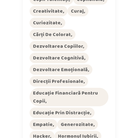
Creativitate
Curaj
Curiozitate
Cărți De Colorat
Dezvoltarea Copiilor
Dezvoltare Cognitivă
Dezvoltare Emoțională
Direcții Profesionale
Educație Financiară Pentru
Copii
Educație Prin Distracție
Empatie
Generozitate
Hacker
Hormonul Iubirii