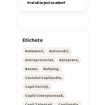
Vrei să te joci cu mine?
Etichete
Animatori
Aniversări
Antreprenoriat
Așteptare
Basme
Bullying
Castelul Copilandia
Copii Fericiți
Copiii Colecționează
Copii Talentați
Copilandia