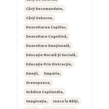
Cărți Recomandate
Cărți Usborne
Dezvoltarea Copiilor
Dezvoltare Cognitivă
Dezvoltare Emoțională
Educație Morală Și Socială
Educație Prin Distracție
Emoții
Empatie
Greenpeace
Grădina Copilandia
Imaginația
Joaca În Bălți