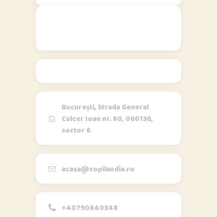
Contact
București, Strada General
Culcer Ioan nr. 80, 060136,
sector 6
Opi & Dia
O
D
Online acum
Bună!
acasa@copilandia.ro
+40790840348