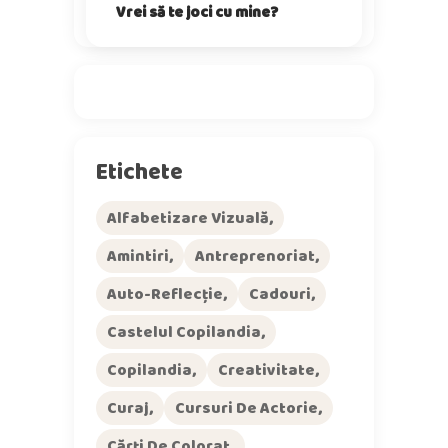
Vrei să te joci cu mine?
Etichete
Alfabetizare Vizuală
Amintiri
Antreprenoriat
Auto-Reflecție
Cadouri
Castelul Copilandia
Copilandia
Creativitate
Curaj
Cursuri De Actorie
Cărți De Colorat