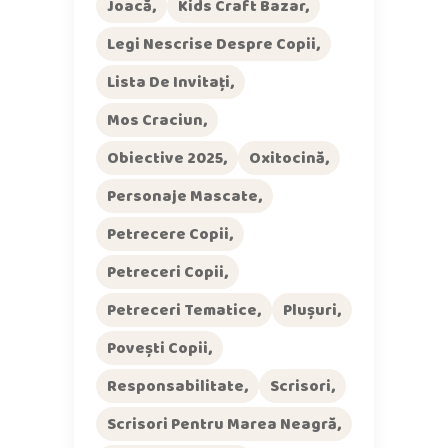
Joacă
Kids Craft Bazar
Legi Nescrise Despre Copii
Lista De Invitați
Mos Craciun
Obiective 2025
Oxitocină
Personaje Mascate
Petrecere Copii
Petreceri Copii
Petreceri Tematice
Plușuri
Povești Copii
Responsabilitate
Scrisori
Scrisori Pentru Marea Neagră