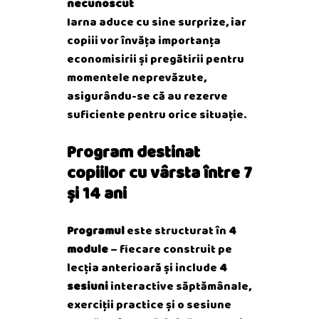
necunoscut
Iarna aduce cu sine surprize, iar
copiii vor învăța importanța
economisirii și pregătirii pentru
momentele neprevăzute,
asigurându-se că au rezerve
suficiente pentru orice situație.
Program destinat
copiilor cu vârsta între 7
și 14 ani
Programul
este structurat în
4
module
– fiecare construit pe
lecția anterioară și include
4
sesiuni
interactive săptămânale,
exerciții practice și o sesiune