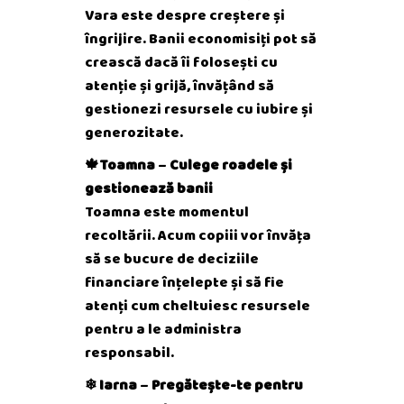
Vara este despre creștere și
îngrijire. Banii economisiți pot să
crească dacă îi folosești cu
atenție și grijă, învățând să
gestionezi resursele cu iubire și
generozitate.
🍁Toamna
–
Culege roadele și
gestionează banii
Toamna este momentul
recoltării. Acum copiii vor învăța
să se bucure de deciziile
financiare înțelepte și să fie
atenți cum cheltuiesc resursele
pentru a le administra
responsabil.
❄ Iarna
–
Pregătește-te pentru