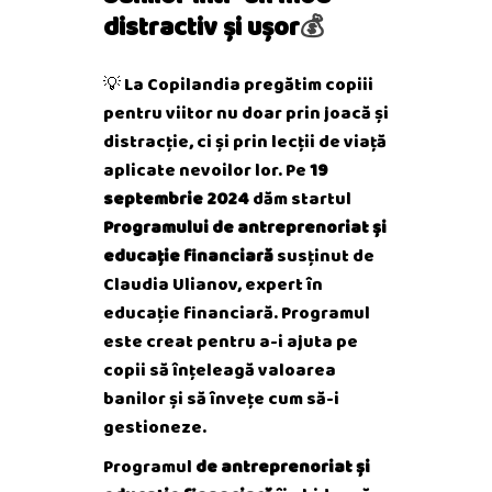
distractiv și ușor
💰
💡 La Copilandia pregătim copiii
pentru viitor nu doar prin joacă și
distracție, ci și prin lecții de viață
aplicate nevoilor lor. Pe
19
septembrie 2024
dăm startul
Programului de antreprenoriat și
educație financiară
susținut de
Claudia Ulianov, expert în
educație financiară. Programul
este creat pentru a-i ajuta pe
copii să înțeleagă valoarea
banilor și să învețe cum să-i
gestioneze.
Programul
de antreprenoriat și