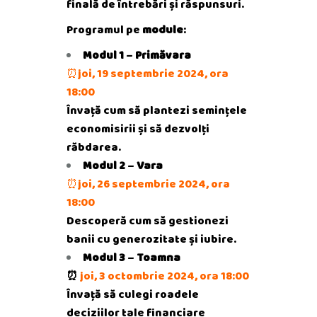
finală de întrebări și răspunsuri.
Programul pe
module
:
Modul 1
–
Primăvara
⏰joi, 19 septembrie 2024, ora
18:00
Învață cum să plantezi semințele
economisirii și să dezvolți
răbdarea.
Modul 2
–
Vara
⏰joi, 26 septembrie 2024, ora
18:00
Descoperă cum să gestionezi
banii cu generozitate și iubire.
Modul 3
–
Toamna
⏰
joi, 3 octombrie 2024, ora 18:00
Învață să culegi roadele
deciziilor tale financiare