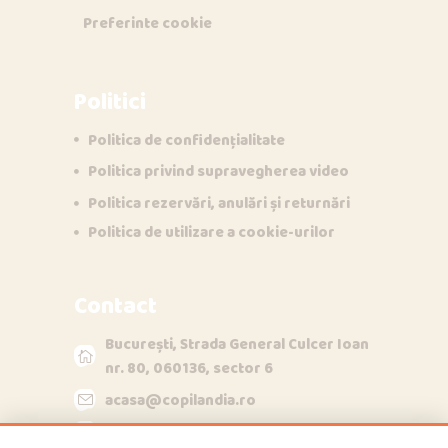
Preferinte cookie
Politici
Politica de confidențialitate
Politica privind supravegherea video
Opi & Dia
Politica rezervări, anulări și returnări
O
D
Online acum
Politica de utilizare a cookie-urilor
Bună!
Contact
București, Strada General Culcer Ioan
nr. 80, 060136, sector 6
acasa@copilandia.ro
acum
+40790840348