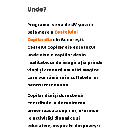
Unde?
Programul se va desfășura în
Sala mare a
Castelului
Copilandia
din București.
Castelul Copilandia este locul
unde visele copiilor devin
realitate, unde imaginația prinde
viață și creează amintiri magice
care vor rămâne în sufletele lor
pentru totdeauna.
Copilandia își dorește să
contribuie la dezvoltarea
armonioasă a copiilor, oferindu-
le activități dinamice și
educative, inspirate din povești