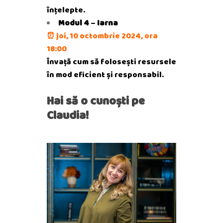
înțelepte.
Modul 4
–
Iarna
⏰
joi, 10 octombrie 2024, ora
18:00
Învață cum să folosești resursele
în mod eficient și responsabil.
Hai să o cunoști pe
Claudia!