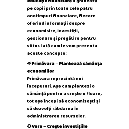
educație financiară
îi ghidează
pe copii prin toate cele patru
anotimpuri financiare, fiecare
oferind informații despre
economisire, investiții,
gestionare și pregătire pentru
viitor. Iată cum le vom prezenta
aceste concepte:
🌱Primăvara
–
Plantează sămânța
economiilor
Primăvara reprezintă noi
începuturi. Așa cum plantezi o
sămânță pentru a crește o floare,
tot așa începi să economisești și
să dezvolți răbdarea în
administrarea resurselor.
🌻Vara
–
Crește investițiile