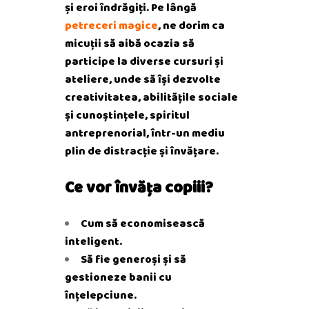
și eroi îndrăgiți.
Pe lângă
petreceri magice
, ne dorim ca
micuții să aibă ocazia să
participe la diverse cursuri și
ateliere, unde să își dezvolte
creativitatea, abilitățile sociale
și cunoștințele, spiritul
antreprenorial, într-un mediu
plin de distracție și învățare.
Ce vor învăța copiii?
Cum să economisească
inteligent.
Să fie generoși și să
gestioneze banii cu
înțelepciune.