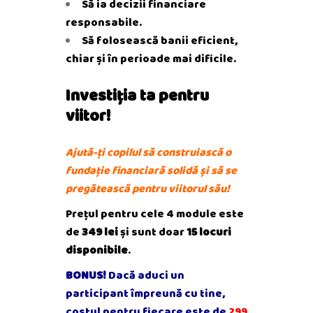
Să ia decizii financiare
responsabile.
Să folosească banii eficient,
chiar și în perioade mai dificile.
Investiția ta pentru
viitor!
Ajută-ți copilul să construiască o
fundație financiară solidă și să se
pregătească pentru viitorul său!
Prețul pentru cele 4 module este
de
349 lei
și sunt doar
15 locuri
disponibile
.
BONUS!
Dacă aduci un
participant împreună cu tine,
costul pentru fiecare este de
299