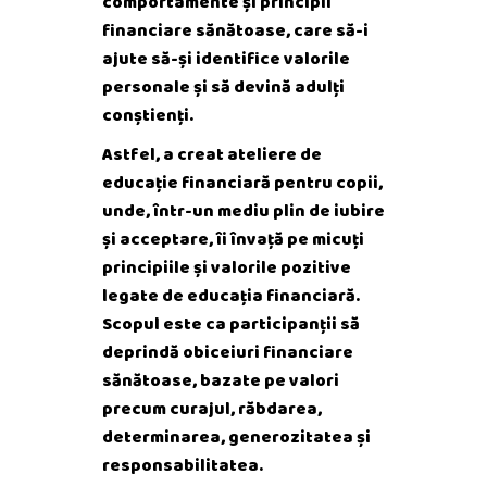
comportamente și principii
financiare sănătoase, care să-i
ajute să-și identifice valorile
personale și să devină adulți
conștienți.
Astfel, a creat ateliere de
educație financiară pentru copii,
unde, într-un mediu plin de iubire
și acceptare, îi învață pe micuți
principiile și valorile pozitive
legate de educația financiară.
Scopul este ca participanții să
deprindă obiceiuri financiare
sănătoase, bazate pe valori
precum curajul, răbdarea,
determinarea, generozitatea și
responsabilitatea.