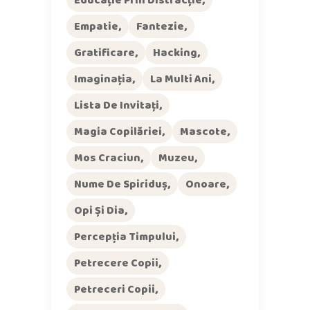
Empatie
Fantezie
Gratificare
Hacking
Imaginația
La Multi Ani
Lista De Invitați
Magia Copilăriei
Mascote
Mos Craciun
Muzeu
Nume De Spiriduș
Onoare
Opi Și Dia
Percepția Timpului
Petrecere Copii
Petreceri Copii