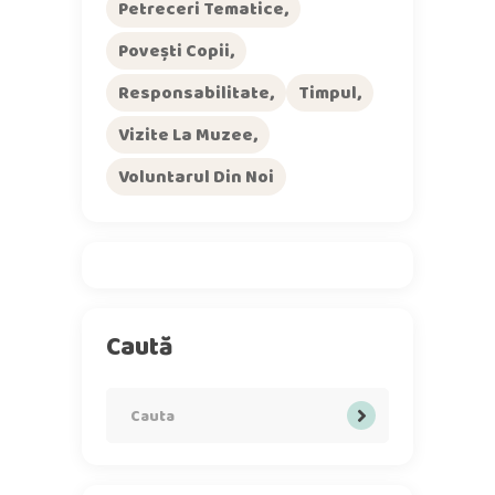
Petreceri Tematice
Povești Copii
Responsabilitate
Timpul
Vizite La Muzee
Voluntarul Din Noi
Caută
Search
for: