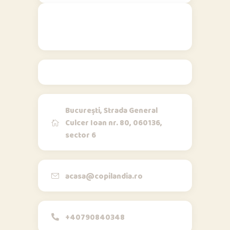
Contact
București, Strada General
Culcer Ioan nr. 80, 060136,
sector 6
Opi & Dia
O
D
Online acum
Bună!
acasa@copilandia.ro
+40790840348