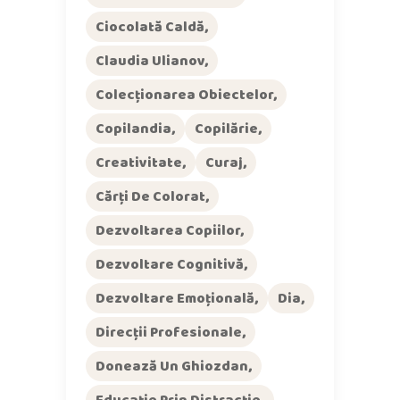
Ciocolată Caldă
Claudia Ulianov
Colecționarea Obiectelor
Copilandia
Copilărie
Creativitate
Curaj
Cărți De Colorat
Dezvoltarea Copiilor
Dezvoltare Cognitivă
Dezvoltare Emoțională
Dia
Direcții Profesionale
Donează Un Ghiozdan
Educație Prin Distracție