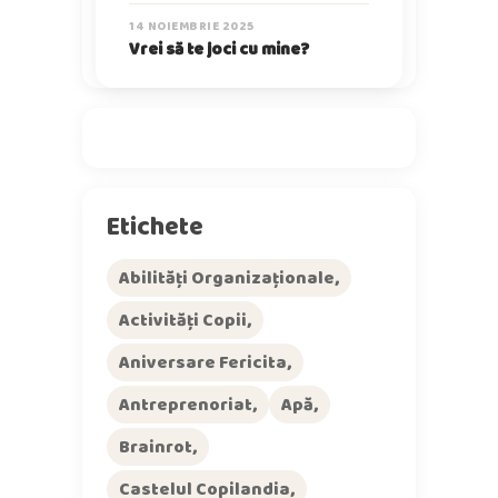
14 NOIEMBRIE 2025
Vrei să te joci cu mine?
Etichete
Abilități Organizaționale
Activități Copii
Aniversare Fericita
Antreprenoriat
Apă
Brainrot
Castelul Copilandia